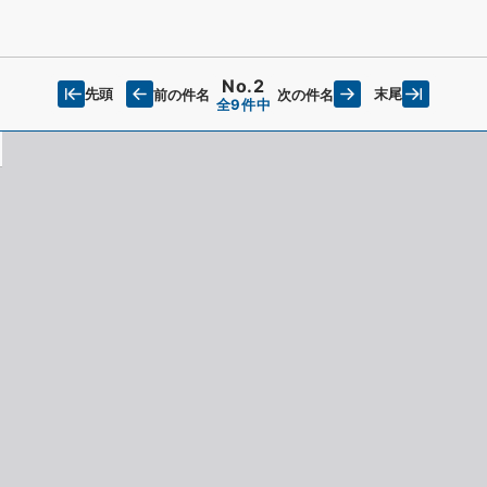
No.2
先頭
末尾
前の件名
次の件名
全9件中