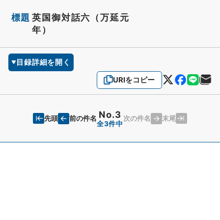
標題
英国御対話六（万延元
年）
目録詳細を開く
URIをコピー
No.3
先頭
末尾
前の件名
次の件名
全3件中