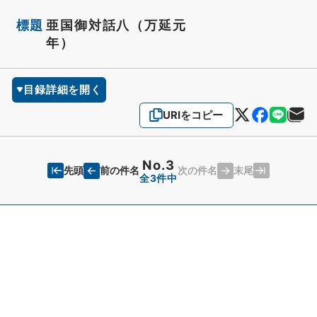
標題
亜国御対話八（万延元
年）
目録詳細を開く
URIをコピー
No.3
先頭
末尾
前の件名
次の件名
全3件中