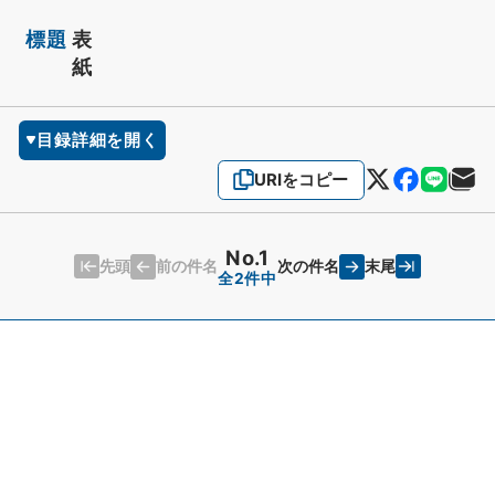
標題
表
紙
目録詳細を開く
URIをコピー
No.1
先頭
末尾
前の件名
次の件名
全2件中