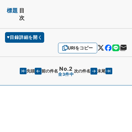
標題
目
次
目録詳細を開く
URIをコピー
No.2
先頭
末尾
前の件名
次の件名
全3件中