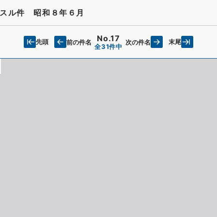
スル件 昭和８年６月
No.17
先頭
末尾
前の件名
次の件名
全31件中