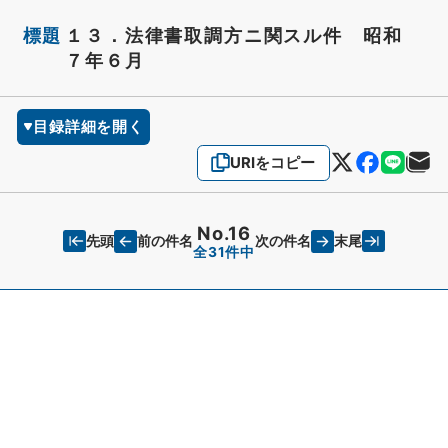
標題
１３．法律書取調方ニ関スル件 昭和
７年６月
目録詳細を開く
URIをコピー
No.16
先頭
末尾
前の件名
次の件名
全31件中