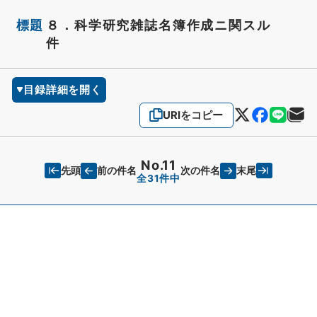
標題
８．科学研究雑誌名簿作成ニ関スル
件
目録詳細を開く
URIをコピー
No.11
先頭
末尾
前の件名
次の件名
全31件中