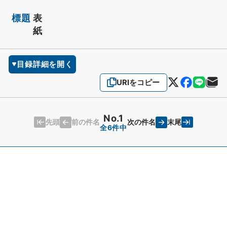
標題
表
紙
目録詳細を開く
URIをコピー
No.1
先頭
末尾
前の件名
次の件名
全6件中