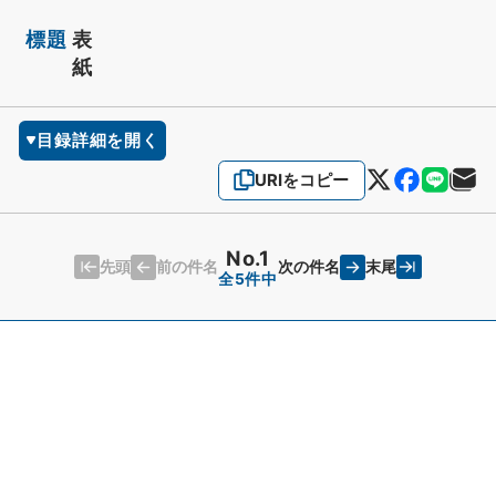
標題
表
紙
目録詳細を開く
URIをコピー
No.1
先頭
末尾
前の件名
次の件名
全5件中