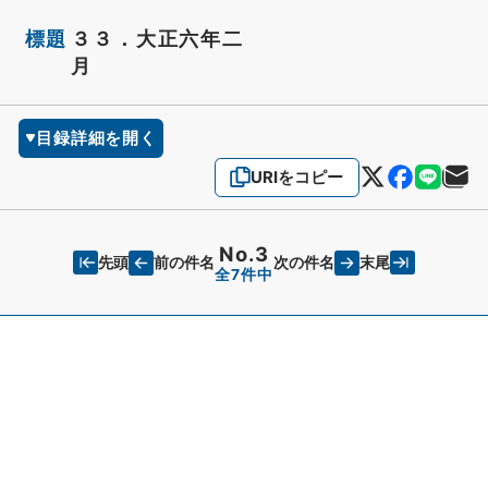
標題
３３．大正六年二
月
目録詳細を開く
URIをコピー
No.3
先頭
末尾
前の件名
次の件名
全7件中