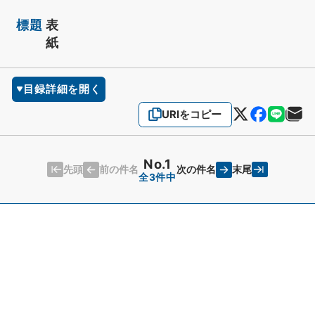
標題
表
紙
目録詳細を開く
URIをコピー
No.1
先頭
末尾
前の件名
次の件名
全3件中