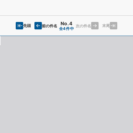
No.4
先頭
末尾
前の件名
次の件名
全4件中