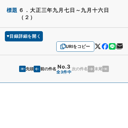
標題
６．大正三年九月七日～九月十六日
（２）
目録詳細を開く
URIをコピー
No.3
先頭
末尾
前の件名
次の件名
全3件中