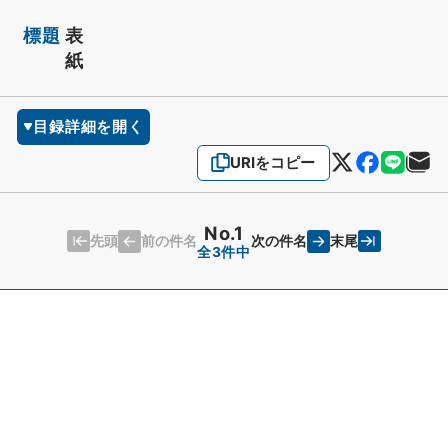
標題
表
紙
目録詳細を開く
URIをコピー
No.1
先頭
末尾
前の件名
次の件名
全3件中