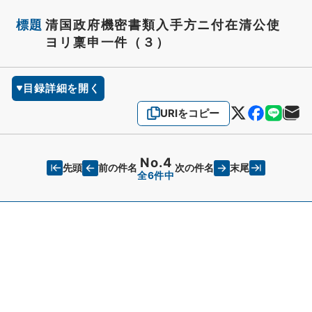
標題
清国政府機密書類入手方ニ付在清公使
ヨリ稟申一件（３）
目録詳細を開く
URIをコピー
No.4
先頭
末尾
前の件名
次の件名
全6件中