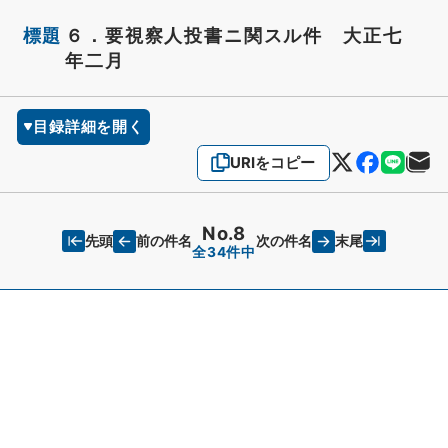
標題
６．要視察人投書ニ関スル件 大正七
年二月
目録詳細を開く
URIをコピー
No.8
先頭
末尾
前の件名
次の件名
全34件中