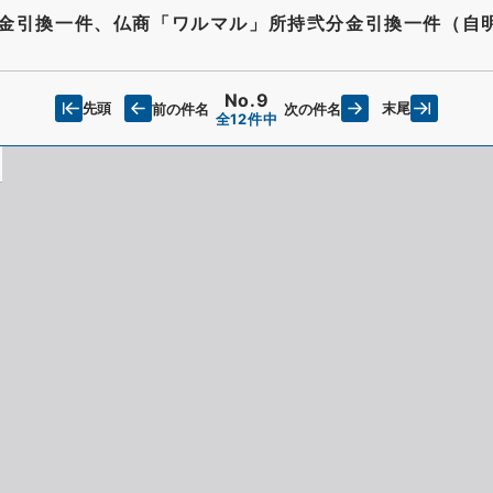
金引換一件、仏商「ワルマル」所持弐分金引換一件（自
No.9
先頭
末尾
前の件名
次の件名
全12件中