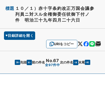
標題
１０／１）赤十字条約改正万国会議参
列員ニ対スル全権御委任状御下付ノ
件 明治三十九年四月二十六日
目録詳細を開く
URIをコピー
No.67
先頭
末尾
前の件名
次の件名
全97件中