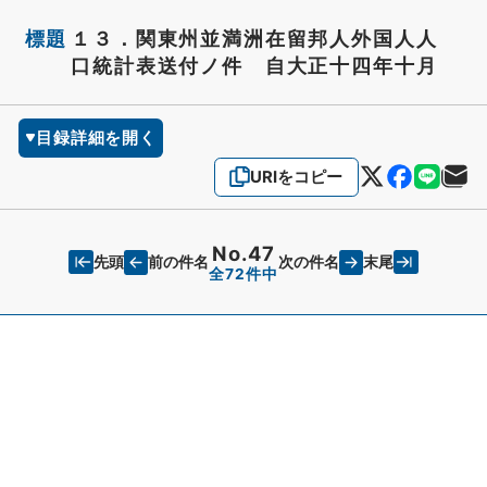
標題
１３．関東州並満洲在留邦人外国人人
口統計表送付ノ件 自大正十四年十月
目録詳細を開く
URIをコピー
No.47
先頭
末尾
前の件名
次の件名
全72件中