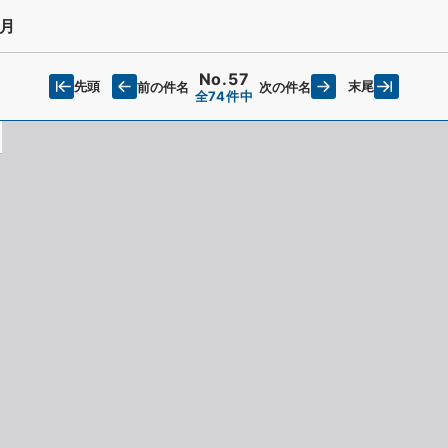
月
No.57
先頭
末尾
前の件名
次の件名
全74件中