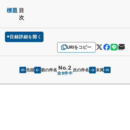
標題
目
次
目録詳細を開く
URIをコピー
No.2
先頭
末尾
前の件名
次の件名
全9件中