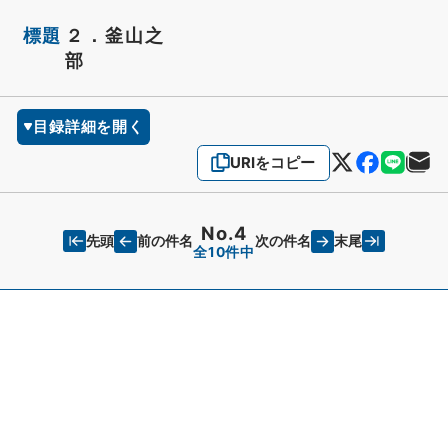
標題
２．釜山之
部
目録詳細を開く
URIをコピー
No.4
先頭
末尾
前の件名
次の件名
全10件中