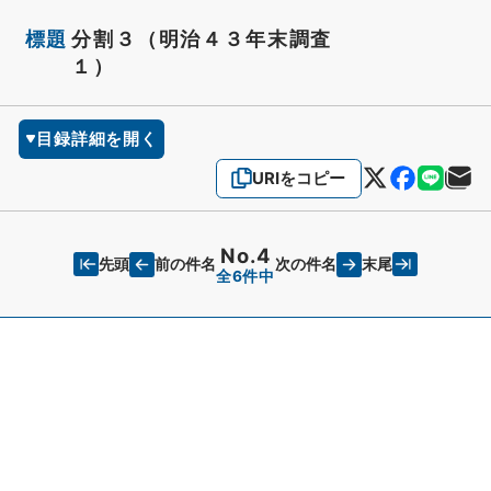
標題
分割３（明治４３年末調査
１）
目録詳細を開く
URIをコピー
No.4
先頭
末尾
前の件名
次の件名
全6件中