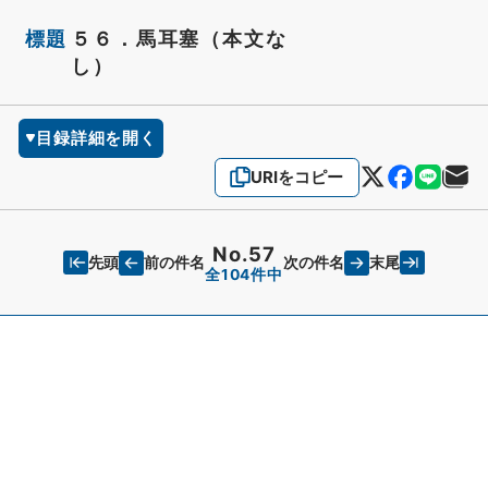
標題
５６．馬耳塞（本文な
し）
目録詳細を開く
URIをコピー
No.57
先頭
末尾
前の件名
次の件名
全104件中