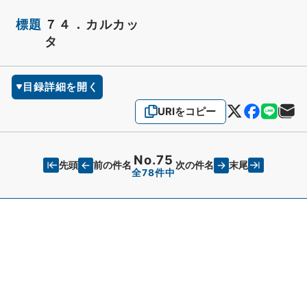
標題
７４．カルカッ
タ
目録詳細を開く
URIをコピー
No.75
先頭
末尾
前の件名
次の件名
全78件中