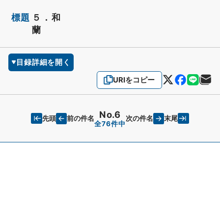
標題
５．和
蘭
目録詳細を開く
URIをコピー
No.6
先頭
末尾
前の件名
次の件名
全76件中