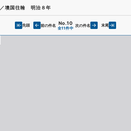
／墺国往翰 明治８年
No.10
先頭
末尾
前の件名
次の件名
全11件中