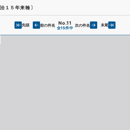
治１５年来翰〕
No.11
先頭
末尾
前の件名
次の件名
全15件中