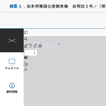
標題
１．在本邦墺国公使館来翰 自明治２年／〔明
サムネイル
資料情報