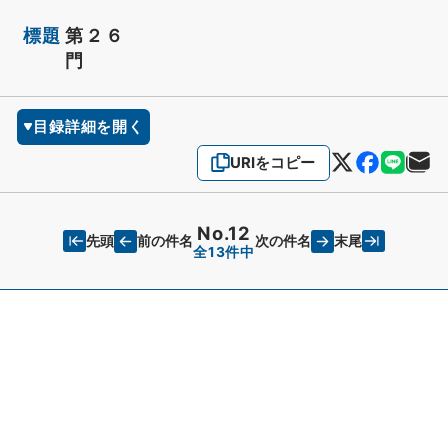
標題
第２６
門
目録詳細を開く
URIをコピー
No.12
先頭
末尾
前の件名
次の件名
全13件中