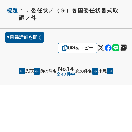
標題
１．委任状／（９）各国委任状書式取
調ノ件
目録詳細を開く
URIをコピー
No.14
先頭
末尾
前の件名
次の件名
全47件中