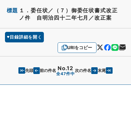
標題
１．委任状／（７）御委任状書式改正
ノ件 自明治四十二年七月／改正案
目録詳細を開く
URIをコピー
No.12
先頭
末尾
前の件名
次の件名
全47件中