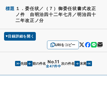
標題
１．委任状／（７）御委任状書式改正
ノ件 自明治四十二年七月／明治四十
二年改正ノ分
目録詳細を開く
URIをコピー
No.11
先頭
末尾
前の件名
次の件名
全47件中