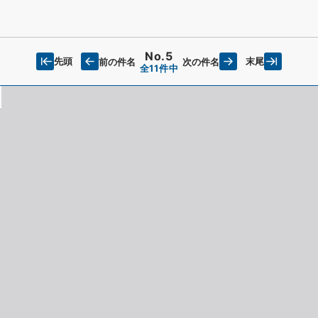
No.5
先頭
末尾
前の件名
次の件名
全11件中