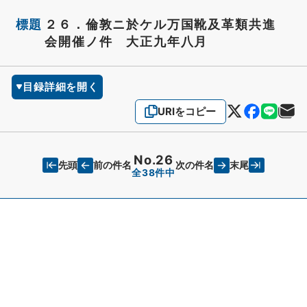
標題
２６．倫敦ニ於ケル万国靴及革類共進
会開催ノ件 大正九年八月
目録詳細を開く
URIをコピー
No.26
先頭
末尾
前の件名
次の件名
全38件中