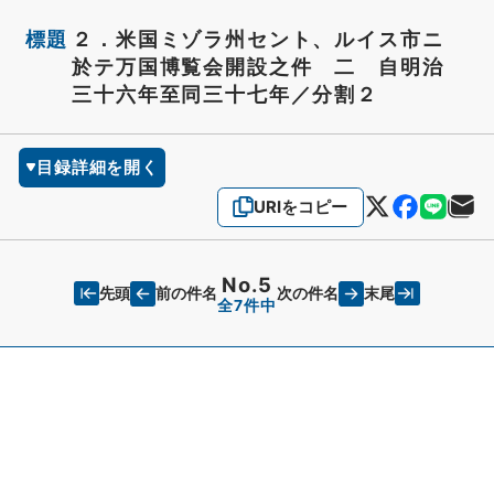
標題
２．米国ミゾラ州セント、ルイス市ニ
於テ万国博覧会開設之件 二 自明治
三十六年至同三十七年／分割２
目録詳細を開く
URIをコピー
No.5
先頭
末尾
前の件名
次の件名
全7件中