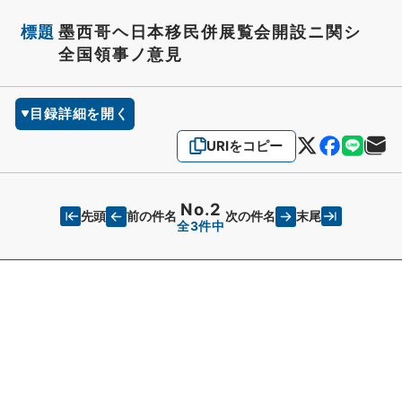
標題
墨西哥ヘ日本移民併展覧会開設ニ関シ
全国領事ノ意見
目録詳細を開く
URIをコピー
No.2
先頭
末尾
前の件名
次の件名
全3件中