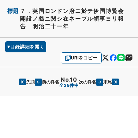
標題
７．英国ロンドン府ニ於テ伊国博覧会
開設ノ義ニ関シ在ネープル領事ヨリ報
告 明治二十一年
目録詳細を開く
URIをコピー
No.10
先頭
末尾
前の件名
次の件名
全29件中