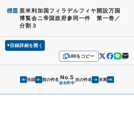
標題
亜米利加国フィラデルフィヤ開設万国
博覧会ニ帝国政府参同一件 第一巻／
分割３
目録詳細を開く
URIをコピー
No.5
先頭
末尾
前の件名
次の件名
全6件中