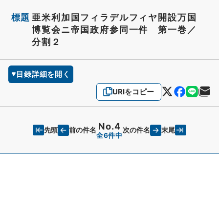
標題
亜米利加国フィラデルフィヤ開設万国
博覧会ニ帝国政府参同一件 第一巻／
分割２
目録詳細を開く
URIをコピー
No.4
先頭
末尾
前の件名
次の件名
全6件中