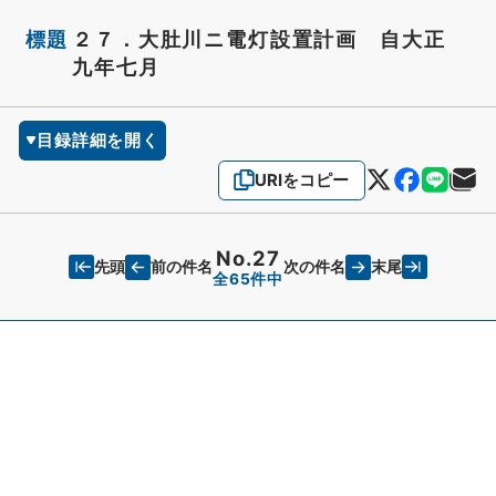
標題
２７．大肚川ニ電灯設置計画 自大正
九年七月
目録詳細を開く
URIをコピー
No.27
先頭
末尾
前の件名
次の件名
全65件中