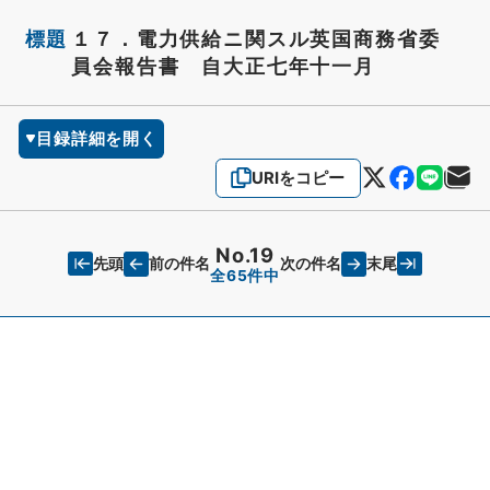
標題
１７．電力供給ニ関スル英国商務省委
員会報告書 自大正七年十一月
目録詳細を開く
URIをコピー
No.19
先頭
末尾
前の件名
次の件名
全65件中