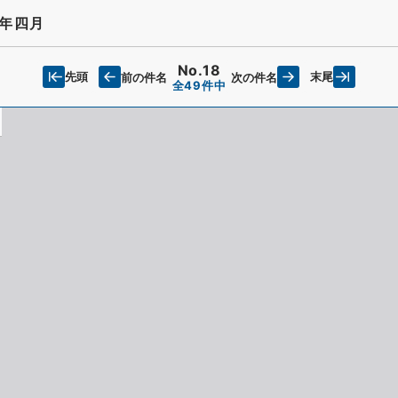
年四月
No.18
先頭
末尾
前の件名
次の件名
全49件中