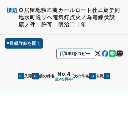
標題
○居留地独乙商カールロート社ニ於テ同
地水町通リヘ電気灯点火ノ為電線伏設
願ノ件 許可 明治二十年
目録詳細を開く
URIをコピー
No.4
先頭
末尾
前の件名
次の件名
全49件中