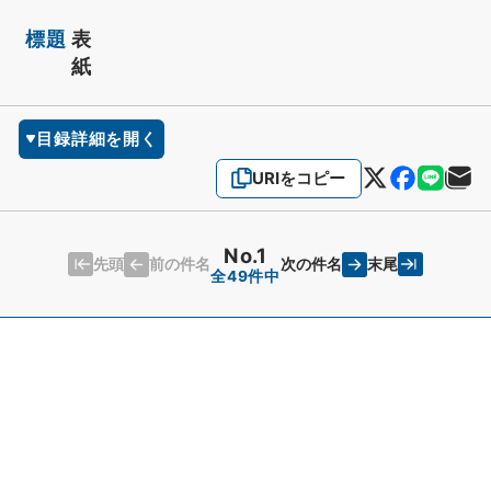
標題
表
紙
目録詳細を開く
URIをコピー
No.1
先頭
末尾
前の件名
次の件名
全49件中