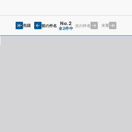
No.2
先頭
末尾
前の件名
次の件名
全2件中