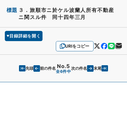
標題
３．旅順市ニ於ケル波蘭人所有不動産
ニ関スル件 同十四年三月
目録詳細を開く
URIをコピー
No.5
先頭
末尾
前の件名
次の件名
全6件中