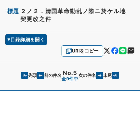
標題
２ノ２．清国革命動乱ノ際ニ於ケル地
契更改之件
目録詳細を開く
URIをコピー
No.5
先頭
末尾
前の件名
次の件名
全9件中