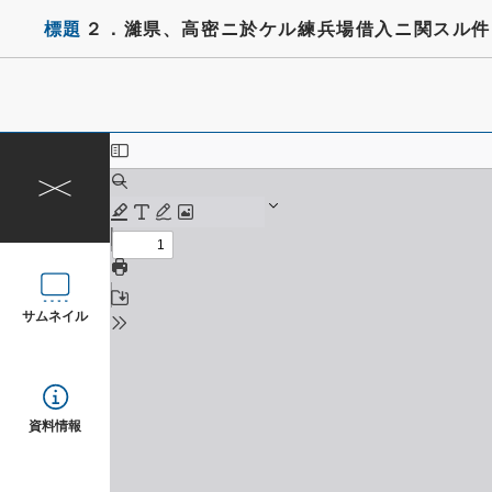
標題
２．濰県、高密ニ於ケル練兵場借入ニ関スル件
サムネイル
資料情報