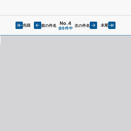
No.4
先頭
末尾
前の件名
次の件名
全9件中