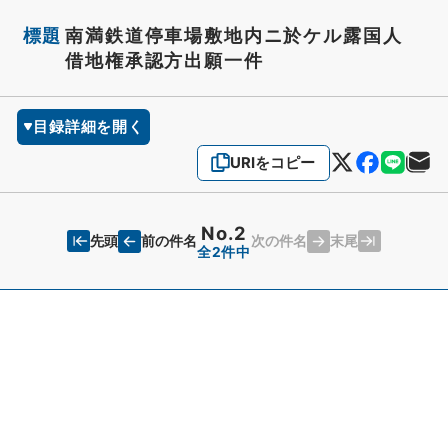
標題
南満鉄道停車場敷地内ニ於ケル露国人
借地権承認方出願一件
目録詳細を開く
URIをコピー
No.2
先頭
末尾
前の件名
次の件名
全2件中